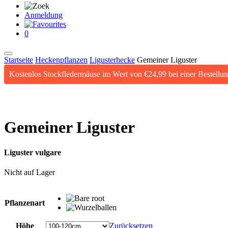
Anmeldung
0
Startseite
Heckenpflanzen
Ligusterhecke
Gemeiner Liguster
Kostenlos Stockfledermäuse im Wert von €24,99 bei einer Bestellu
Gemeiner Liguster
Liguster vulgare
Nicht auf Lager
Pflanzenart
Höhe
Zurücksetzen